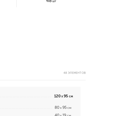
48
шт
48 ЭЛЕМЕНТОВ
120
95
x
см
80
95
x
см
40
19
x
см