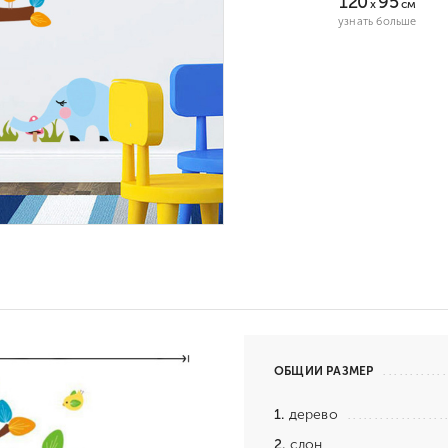
120
95
x
см
узнать больше
ОБЩИЙ РАЗМЕР
1.
дерево
2.
слон