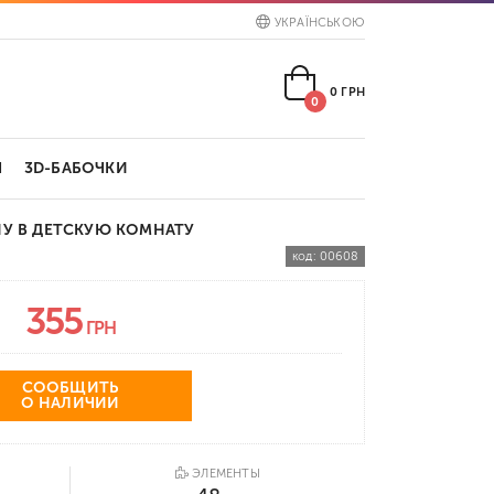
УКРАЇНСЬКОЮ
0
ГРН
0
Ы
3D-БАБОЧКИ
НУ В ДЕТСКУЮ КОМНАТУ
код:
00608
355
ГРН
СООБЩИТЬ
О НАЛИЧИИ
ЭЛЕМЕНТЫ