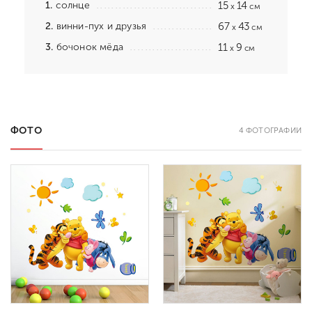
1.
солнце
15
14
x
см
2.
винни-пух и друзья
67
43
x
см
3.
бочонок мёда
11
9
x
см
ФОТО
4 ФОТОГРАФИИ