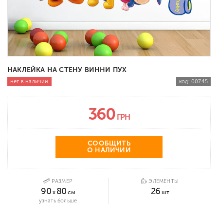
НАКЛЕЙКА НА СТЕНУ ВИННИ ПУХ
нет в наличии
код:
00745
360
ГРН
СООБЩИТЬ
О НАЛИЧИИ
РАЗМЕР
ЭЛЕМЕНТЫ
90
80
26
x
см
шт
узнать больше