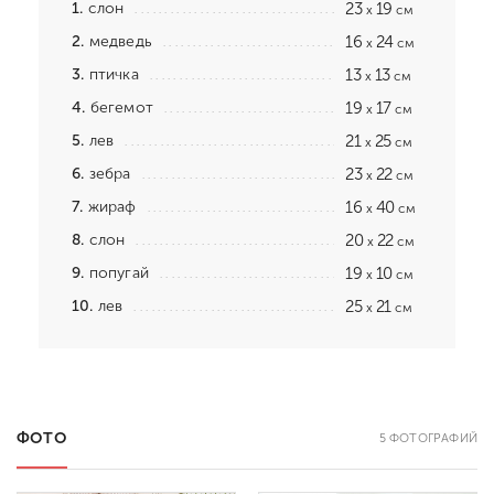
1.
слон
23
19
x
см
2.
медведь
16
24
x
см
3.
птичка
13
13
x
см
4.
бегемот
19
17
x
см
5.
лев
21
25
x
см
6.
зебра
23
22
x
см
7.
жираф
16
40
x
см
8.
слон
20
22
x
см
9.
попугай
19
10
x
см
10.
лев
25
21
x
см
ФОТО
5 ФОТОГРАФИЙ