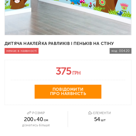
ДИТЯЧА НАКЛЕЙКА РАВЛИКІВ І ПЕНЬКІВ НА СТІНУ
немає в наявності
код:
00420
375
ГРН
ПОВІДОМИТИ
ПРО НАЯВНІСТЬ
РОЗМІР
ЕЛЕМЕНТИ
200
40
54
x
см
шт
дізнатись більше