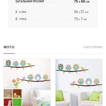
75
60
ЗАГАЛЬНИЙ РОЗМІР
x
см
1.
сова
16
17
x
см
2.
гілка
75
7
x
см
ФОТО
4 ФОТОГРАФІЇ