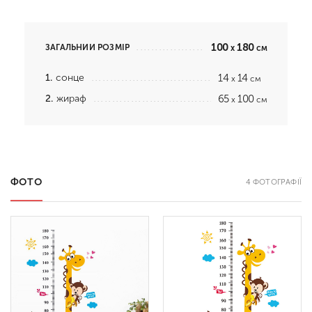
100
180
ЗАГАЛЬНИЙ РОЗМІР
x
см
1.
сонце
14
14
x
см
2.
жираф
65
100
x
см
ФОТО
4 ФОТОГРАФІЇ