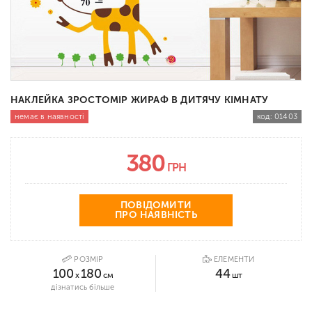
НАКЛЕЙКА ЗРОСТОМІР ЖИРАФ В ДИТЯЧУ КІМНАТУ
немає в наявності
код:
01403
380
ГРН
ПОВІДОМИТИ
ПРО НАЯВНІСТЬ
РОЗМІР
ЕЛЕМЕНТИ
100
180
44
x
см
шт
дізнатись більше