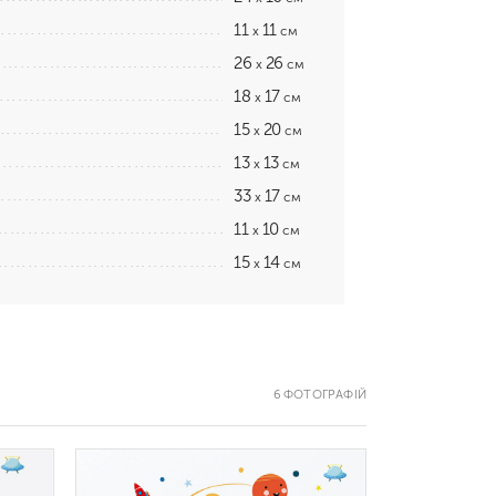
11
11
x
см
26
26
x
см
18
17
x
см
15
20
x
см
13
13
x
см
33
17
x
см
11
10
x
см
15
14
x
см
6 ФОТОГРАФІЙ