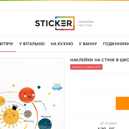
наклейки
на стіну
ДИТЯЧУ
У ВІТАЛЬНЮ
НА КУХНЮ
У ВАННУ
ГОДИННИК
НАКЛЕЙКИ НА СТІНИ В ШК
немає в наявності
РОЗМІР