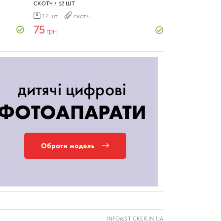
СКОТЧ / 12 ШТ
12 шт
скотч
75
грн
INFO@STICKER.IN.UA