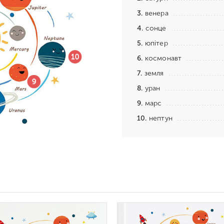
3.
венера
4.
сонце
5.
юпітер
6.
космонавт
7.
земля
8.
уран
9.
марс
10.
нептун