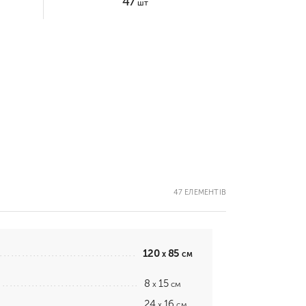
47
шт
47 ЕЛЕМЕНТІВ
120
85
x
см
8
15
x
см
24
16
x
см