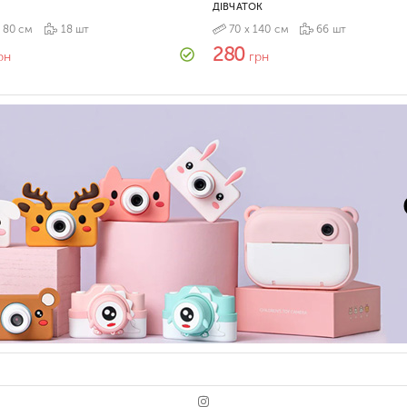
ДІВЧАТОК
 80 см
18 шт
70 х 140 см
66 шт
280
рн
грн