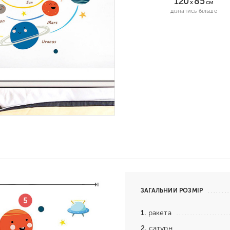
120
85
x
см
дізнатись більше
ЗАГАЛЬНИЙ РОЗМІР
1.
ракета
2.
сатурн