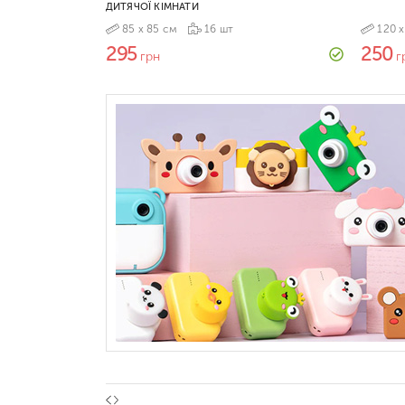
ДИТЯЧОЇ КІМНАТИ
85 х 85 см
16 шт
120 х
295
250
грн
г