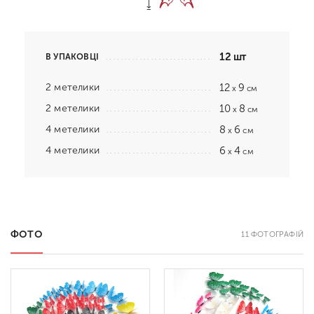
12 шт
В УПАКОВЦІ
2 метелики
12
9
x
см
2 метелики
10
8
x
см
4 метелики
8
6
x
см
4 метелики
6
4
x
см
ФОТО
11 ФОТОГРАФІЙ