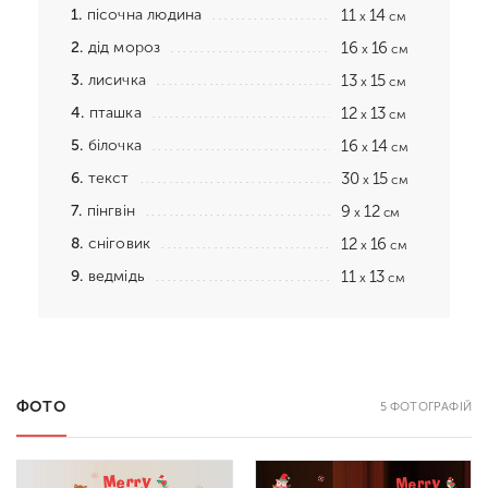
1.
пісочна людина
11
14
x
см
2.
дід мороз
16
16
x
см
3.
лисичка
13
15
x
см
4.
пташка
12
13
x
см
5.
білочка
16
14
x
см
6.
текст
30
15
x
см
7.
пінгвін
9
12
x
см
8.
сніговик
12
16
x
см
9.
ведмідь
11
13
x
см
ФОТО
5 ФОТОГРАФІЙ