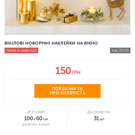
ВІНІЛОВІ НОВОРІЧНІ НАКЛЕЙКИ НА ВІКНО
немає в наявності
код:
05193
150
ГРН
ПОВІДОМИТИ
ПРО НАЯВНІСТЬ
РОЗМІР
ЕЛЕМЕНТИ
100
60
31
x
см
шт
дізнатись більше