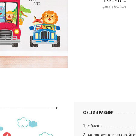
135
90
x
см
узнать больше
ОБЩИЙ РАЗМЕР
1.
облака
2.
медвежонок на скейте