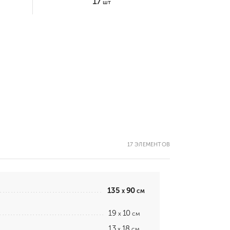
17
шт
17 ЭЛЕМЕНТОВ
135
90
x
см
19
10
x
см
13
18
x
см