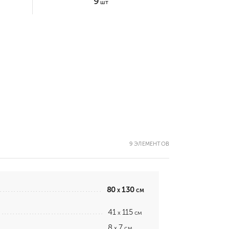
9
шт
9 ЭЛЕМЕНТОВ
80
130
x
см
41
115
x
см
8
7
x
см