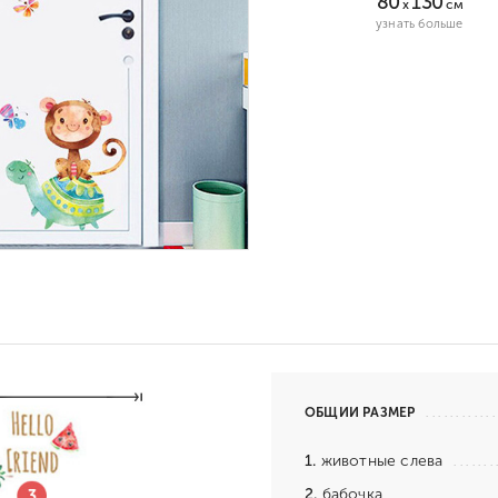
80
130
x
см
узнать больше
ОБЩИЙ РАЗМЕР
1.
животные слева
2.
бабочка