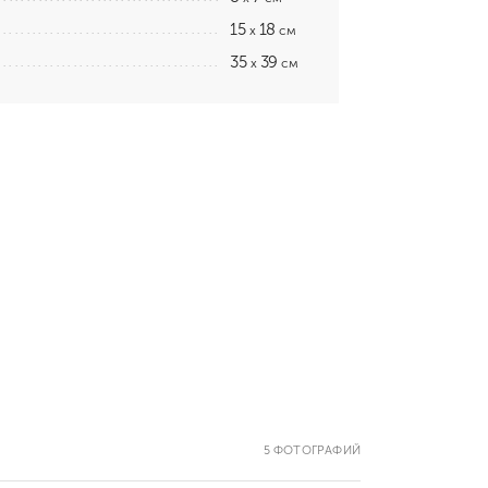
15
18
x
см
35
39
x
см
5 ФОТОГРАФИЙ