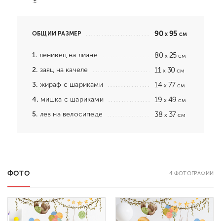
90
95
ОБЩИЙ РАЗМЕР
x
см
1.
ленивец на лиане
80
25
x
см
2.
заяц на качеле
11
30
x
см
3.
жираф с шариками
14
77
x
см
4.
мишка с шариками
19
49
x
см
5.
лев на велосипеде
38
37
x
см
ФОТО
4 ФОТОГРАФИИ