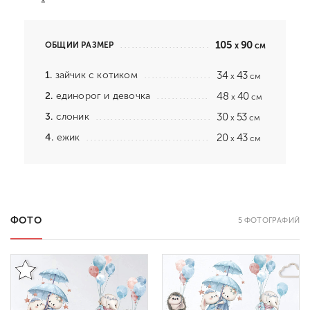
105
90
ОБЩИЙ РАЗМЕР
x
см
1.
зайчик с котиком
34
43
x
см
2.
единорог и девочка
48
40
x
см
3.
слоник
30
53
x
см
4.
ежик
20
43
x
см
ФОТО
5 ФОТОГРАФИЙ