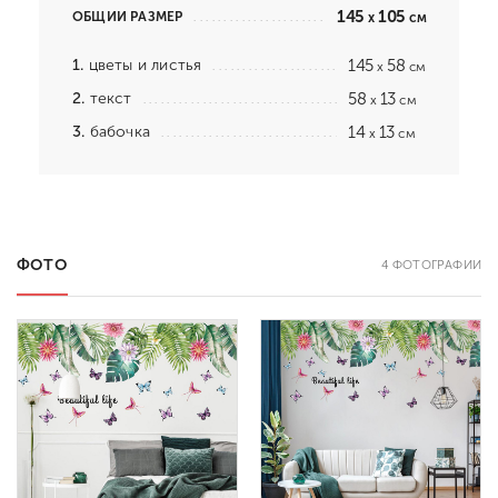
145
105
ОБЩИЙ РАЗМЕР
x
см
1.
цветы и листья
145
58
x
см
2.
текст
58
13
x
см
3.
бабочка
14
13
x
см
ФОТО
4 ФОТОГРАФИИ