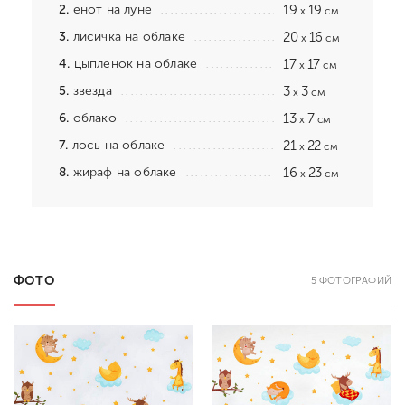
2.
енот на луне
19
19
x
см
3.
лисичка на облаке
20
16
x
см
4.
цыпленок на облаке
17
17
x
см
5.
звезда
3
3
x
см
6.
облако
13
7
x
см
7.
лось на облаке
21
22
x
см
8.
жираф на облаке
16
23
x
см
ФОТО
5 ФОТОГРАФИЙ