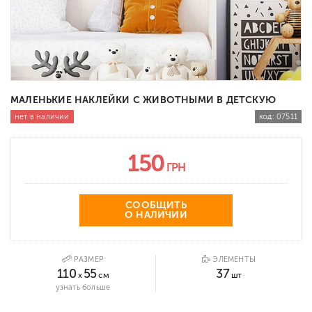
МАЛЕНЬКИЕ НАКЛЕЙКИ С ЖИВОТНЫМИ В ДЕТСКУЮ
нет в наличии
код:
07511
150
ГРН
СООБЩИТЬ
О НАЛИЧИИ
РАЗМЕР
ЭЛЕМЕНТЫ
110
55
37
x
см
шт
узнать больше