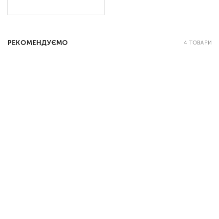
РЕКОМЕНДУЄМО
4 ТОВАРИ
ВЕЛИКА НАКЛЕЙКА НА СТІНУ В
КОЛЬОРОВА НАКЛЕЙКА ПОПУГАЯ У
ДИТЯЧИЙ САДОК
ВІТАЛЬНЮ
200 х 100 см
114 шт
150 х 65 см
13 шт
350
265
грн
грн