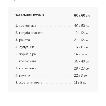
80
80
ЗАГАЛЬНИЙ РОЗМІР
x
см
1.
космонавт
40
50
x
см
2.
голуба планета
12
12
x
см
3.
ракета
21
12
x
см
4.
супутник
16
11
x
см
5.
чорна діра
14
5
x
см
6.
космонавт
36
40
x
см
7.
космонавт
29
28
x
см
8.
ракета
22
8
x
см
9.
жовта планета
11
8
x
см