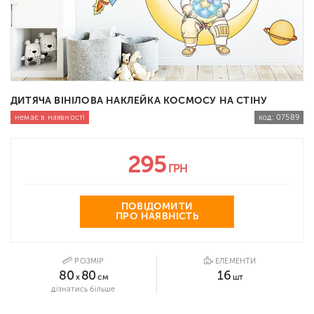
ДИТЯЧА ВІНІЛОВА НАКЛЕЙКА КОСМОСУ НА СТІНУ
немає в наявності
код:
07589
295
ГРН
ПОВІДОМИТИ
ПРО НАЯВНІСТЬ
РОЗМІР
ЕЛЕМЕНТИ
80
80
16
x
см
шт
дізнатись більше