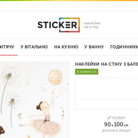
наклейки
на стіну
ДИТЯЧУ
У ВІТАЛЬНЮ
НА КУХНЮ
У ВАННУ
ГОДИННИК
НАКЛЕЙКИ НА СТІНУ З БА
в наявності
РОЗМІР
90
100
x
см
дізнатись більше