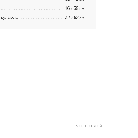
16
38
x
см
 кулькою
32
62
x
см
5 ФОТОГРАФІЙ