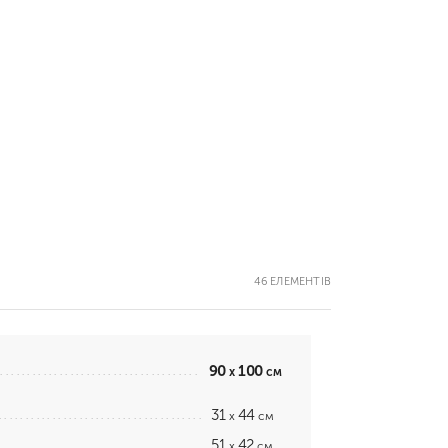
46 ЕЛЕМЕНТІВ
90
100
x
см
31
44
x
см
51
42
x
см