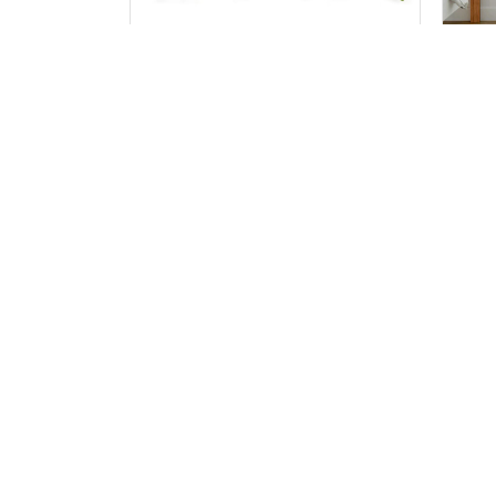
ДЗЕРКАЛЬНІ МЕТЕЛИКИ ДЛЯ ДЕКОРУ / СКОТЧ /
НАКЛЕЙ
12 ШТ
ДІВЧАТО
115 х
12 шт
скотч
395
75
г
грн