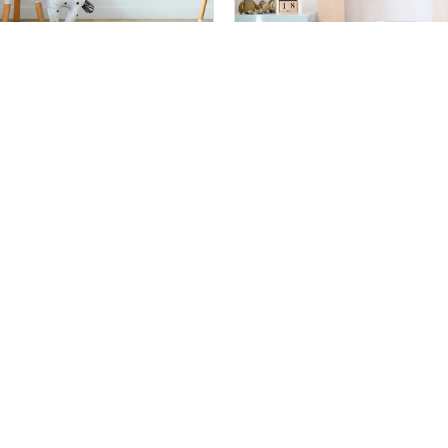
КИ В ДИТЯЧУ СПАЛЬНЮ ДЛЯ
ДИТЯЧА НАКЛЕЙКА КОСМОНАВТІВ НА
К
 105 см
55 шт
80 х 80 см
61 шт
295
рн
грн