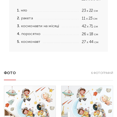
1.
нло
23
22
x
см
2.
ракета
11
23
x
см
3.
космонавти на місяці
42
71
x
см
4.
поросятко
26
18
x
см
5.
космонавт
27
44
x
см
ФОТО
6 ФОТОГРАФІЙ