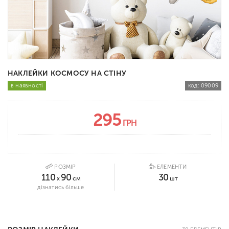
НАКЛЕЙКИ КОСМОСУ НА СТІНУ
в наявності
код:
09009
295
ГРН
РОЗМІР
ЕЛЕМЕНТИ
110
90
30
x
см
шт
дізнатись більше