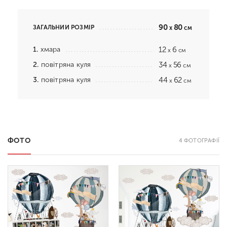
90
80
ЗАГАЛЬНИЙ РОЗМІР
x
см
1.
хмара
12
6
x
см
2.
повітряна куля
34
56
x
см
3.
повітряна куля
44
62
x
см
ФОТО
4 ФОТОГРАФІЇ