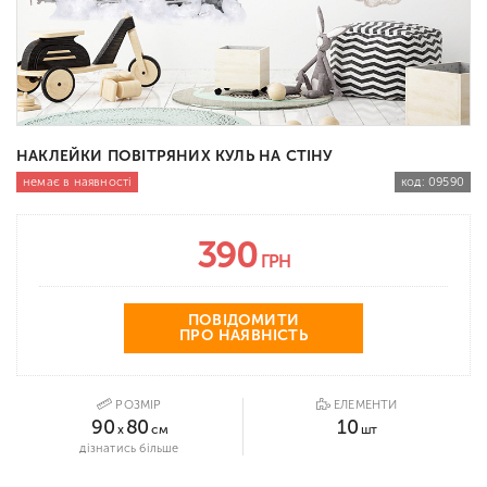
НАКЛЕЙКИ ПОВІТРЯНИХ КУЛЬ НА СТІНУ
немає в наявності
код:
09590
390
ГРН
ПОВІДОМИТИ
ПРО НАЯВНІСТЬ
РОЗМІР
ЕЛЕМЕНТИ
90
80
10
x
см
шт
дізнатись більше