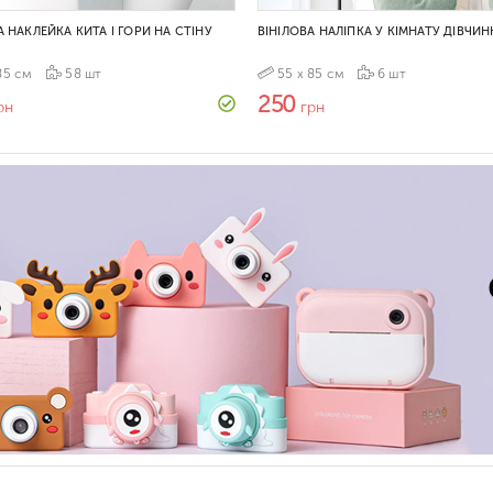
А НАКЛЕЙКА КИТА І ГОРИ НА СТІНУ
ВІНІЛОВА НАЛІПКА У КІМНАТУ ДІВЧИН
85 см
58 шт
55 х 85 см
6 шт
250
рн
грн