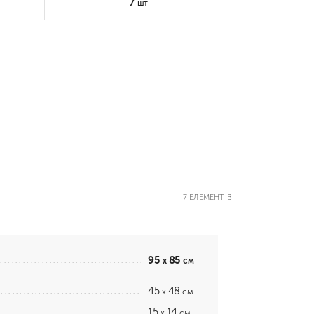
7
шт
7 ЕЛЕМЕНТІВ
95
85
x
см
45
48
x
см
15
14
x
см