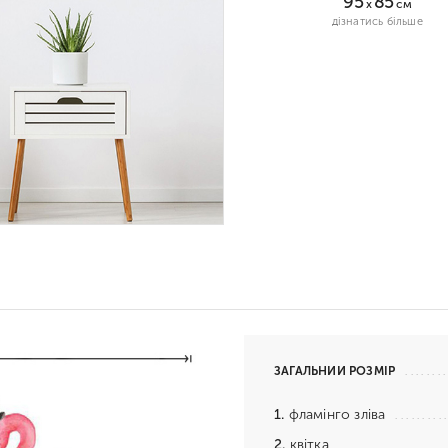
95
85
x
см
дізнатись більше
ЗАГАЛЬНИЙ РОЗМІР
1.
фламінго зліва
2.
квітка