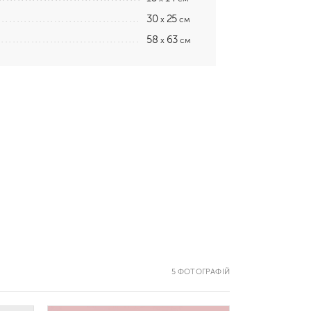
30
25
x
см
58
63
x
см
5 ФОТОГРАФІЙ