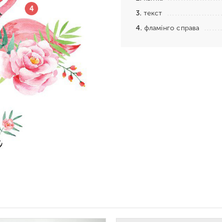
3.
текст
4.
фламінго справа