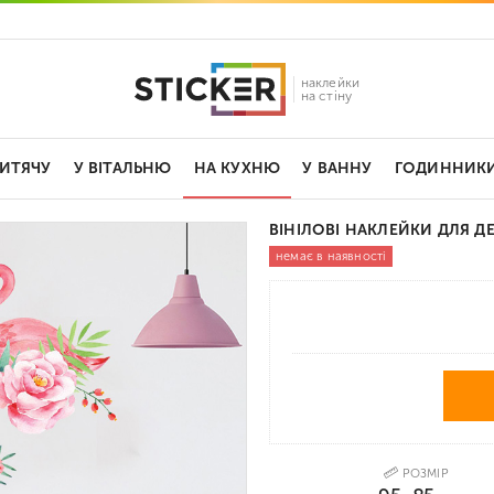
наклейки
на стіну
ДИТЯЧУ
У ВІТАЛЬНЮ
НА КУХНЮ
У ВАННУ
ГОДИННИК
ВІНІЛОВІ НАКЛЕЙКИ ДЛЯ ДЕ
немає в наявності
РОЗМІР