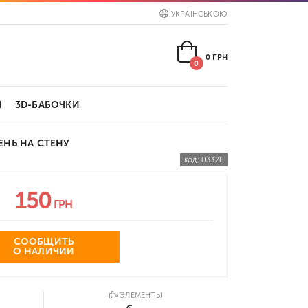
УКРАЇНСЬКОЮ
0
ГРН
0
Ы
3D-БАБОЧКИ
НЬ НА СТЕНУ
код:
03326
150
ГРН
СООБЩИТЬ
О НАЛИЧИИ
ЭЛЕМЕНТЫ