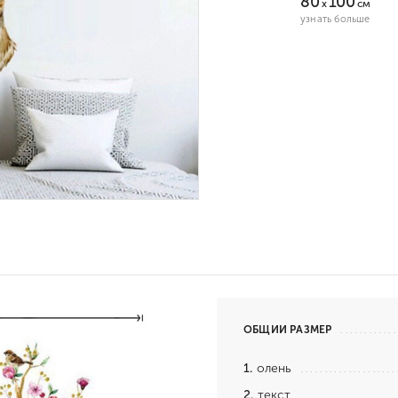
80
100
x
см
узнать больше
ОБЩИЙ РАЗМЕР
1.
олень
2.
текст