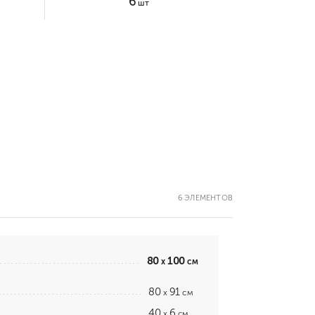
6
шт
6 ЭЛЕМЕНТОВ
80
100
x
см
80
91
x
см
40
6
x
см