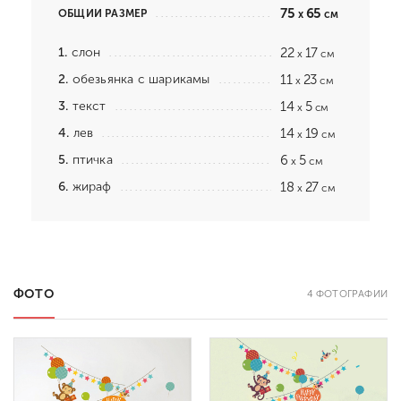
75
65
ОБЩИЙ РАЗМЕР
x
см
1.
слон
22
17
x
см
2.
обезьянка с шарикамы
11
23
x
см
3.
текст
14
5
x
см
4.
лев
14
19
x
см
5.
птичка
6
5
x
см
6.
жираф
18
27
x
см
ФОТО
4 ФОТОГРАФИИ